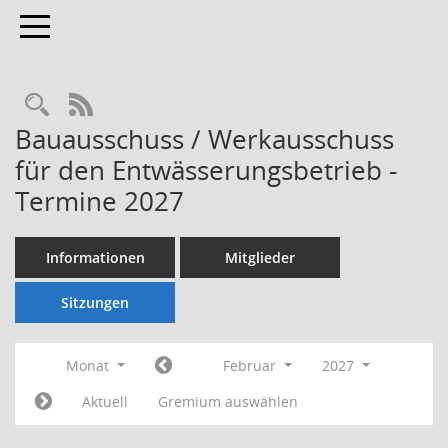
Toggle navigation
Rechercheauswahl
RSS-Feed
Bauausschuss / Werkausschuss
für den Entwässerungsbetrieb -
Termine 2027
Informationen
Mitglieder
Sitzungen
Monat
Februar
2027
Aktuell
Gremium auswählen