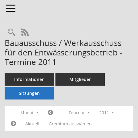
Toggle navigation
Rechercheauswahl
RSS-Feed
Bauausschuss / Werkausschuss
für den Entwässerungsbetrieb -
Termine 2011
Informationen
Mitglieder
Sitzungen
Monat
Februar
2011
Aktuell
Gremium auswählen