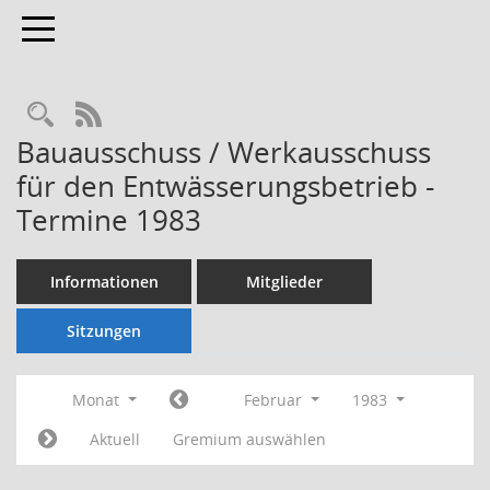
Toggle navigation
Rechercheauswahl
RSS-Feed
Bauausschuss / Werkausschuss
für den Entwässerungsbetrieb -
Termine 1983
Informationen
Mitglieder
Sitzungen
Monat
Februar
1983
Aktuell
Gremium auswählen