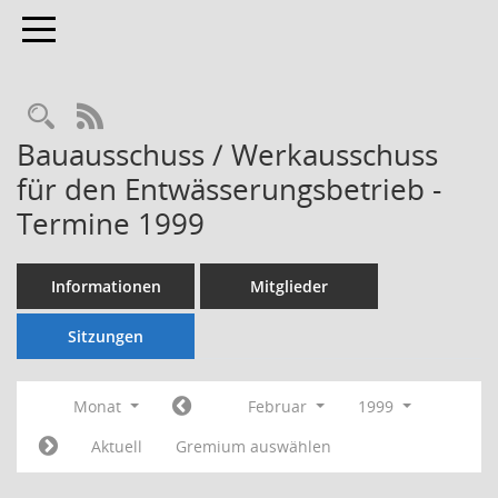
Toggle navigation
Rechercheauswahl
RSS-Feed
Bauausschuss / Werkausschuss
für den Entwässerungsbetrieb -
Termine 1999
Informationen
Mitglieder
Sitzungen
Monat
Februar
1999
Aktuell
Gremium auswählen