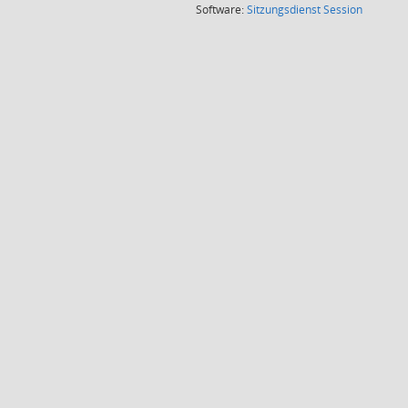
(Wird in
Software:
Sitzungsdienst
Session