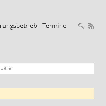
rungsbetrieb - Termine
Recherc
RSS-
swählen