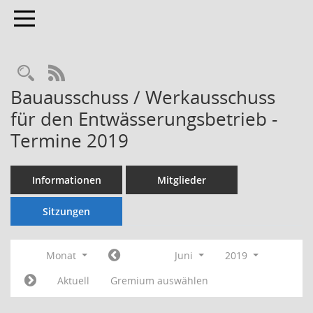
Toggle navigation
Rechercheauswahl
RSS-Feed
Bauausschuss / Werkausschuss
für den Entwässerungsbetrieb -
Termine 2019
Informationen
Mitglieder
Sitzungen
Monat
Juni
2019
Aktuell
Gremium auswählen