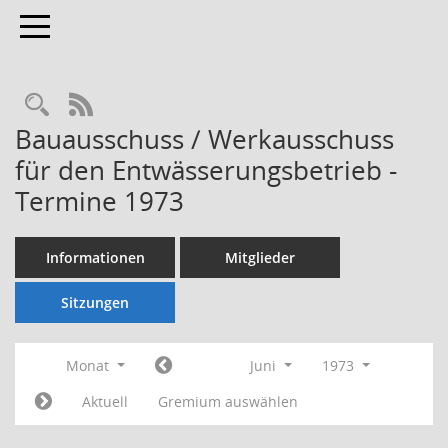
Toggle navigation
Rechercheauswahl
RSS-Feed
Bauausschuss / Werkausschuss
für den Entwässerungsbetrieb -
Termine 1973
Informationen
Mitglieder
Sitzungen
Monat
Juni
1973
Aktuell
Gremium auswählen