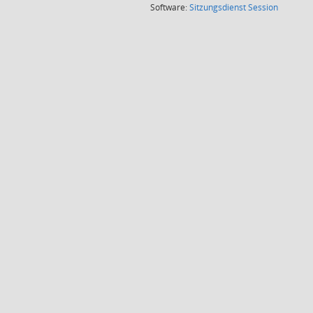
(Wird in
Software:
Sitzungsdienst
Session