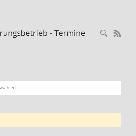
rungsbetrieb - Termine
Recherc
RSS-
swählen