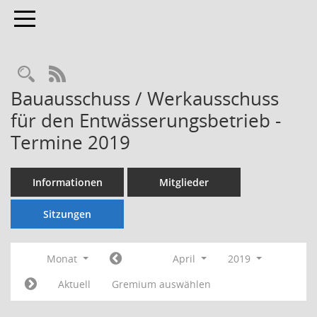
Toggle navigation
Rechercheauswahl
RSS-Feed
Bauausschuss / Werkausschuss
für den Entwässerungsbetrieb -
Termine 2019
Informationen
Mitglieder
Sitzungen
Monat
April
2019
Aktuell
Gremium auswählen