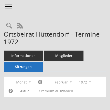
Toggle navigation
Rechercheauswahl
RSS-Feed
Ortsbeirat Hüttendorf - Termine
1972
Informationen
Mitglieder
Sitzungen
Monat
Februar
1972
Aktuell
Gremium auswählen