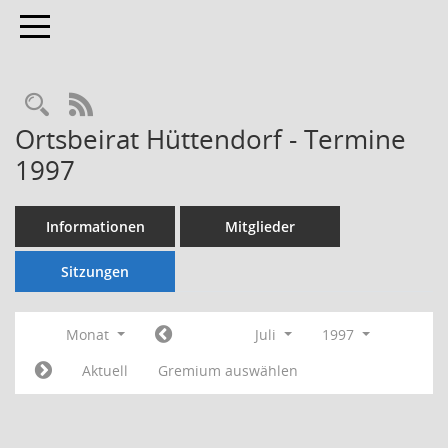
Toggle navigation
Rechercheauswahl
RSS-Feed
Ortsbeirat Hüttendorf - Termine
1997
Informationen
Mitglieder
Sitzungen
Monat
Juli
1997
Aktuell
Gremium auswählen