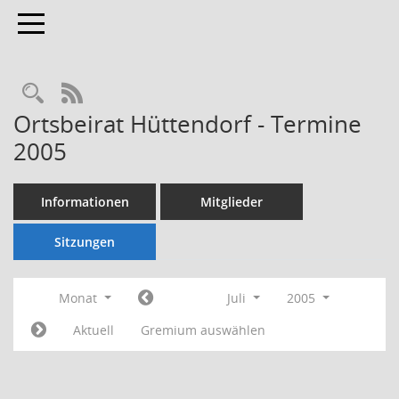
Toggle navigation
Rechercheauswahl
RSS-Feed
Ortsbeirat Hüttendorf - Termine
2005
Informationen
Mitglieder
Sitzungen
Monat
Juli
2005
Aktuell
Gremium auswählen