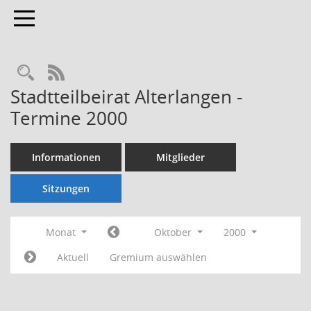
Toggle navigation
Rechercheauswahl
RSS-Feed
Stadtteilbeirat Alterlangen -
Termine 2000
Informationen
Mitglieder
Sitzungen
Monat
Oktober
2000
Aktuell
Gremium auswählen