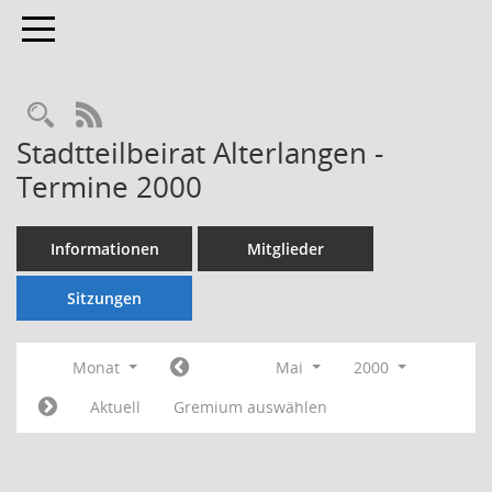
Toggle navigation
Rechercheauswahl
RSS-Feed
Stadtteilbeirat Alterlangen -
Termine 2000
Informationen
Mitglieder
Sitzungen
Monat
Mai
2000
Aktuell
Gremium auswählen