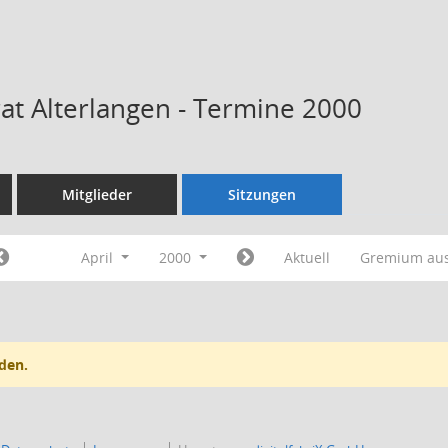
rat Alterlangen - Termine 2000
Mitglieder
Sitzungen
April
2000
Aktuell
Gremium au
den.