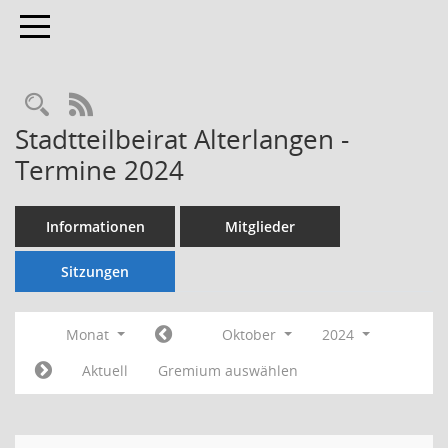
Toggle navigation
Rechercheauswahl
RSS-Feed
Stadtteilbeirat Alterlangen -
Termine 2024
Informationen
Mitglieder
Sitzungen
Monat
Oktober
2024
Aktuell
Gremium auswählen