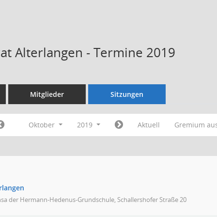
rat Alterlangen - Termine 2019
Mitglieder
Sitzungen
Oktober
2019
Aktuell
Gremium au
erlangen
sa der Hermann-Hedenus-Grundschule, Schallershofer Straße 20