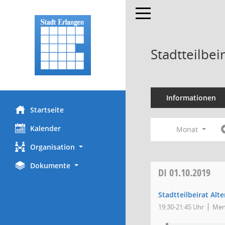
Toggle navigation
Stadtteilbei
Informationen
Startseite
Kalender
Monat
Organisation
Dokumente
DI
01.10.2019
Stadtteilbeirat Alt
19:30-21:45 Uhr
Men