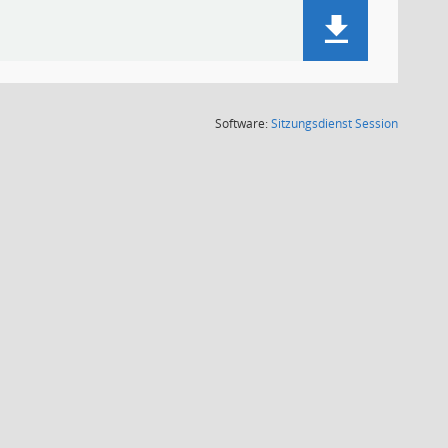
(Wird in
Software:
Sitzungsdienst
Session