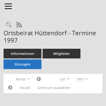
Toggle navigation
Rechercheauswahl
RSS-Feed
Ortsbeirat Hüttendorf - Termine
1997
Informationen
Mitglieder
Sitzungen
Monat
Juli
1997
Aktuell
Gremium auswählen