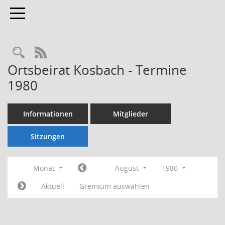
Toggle navigation
Rechercheauswahl
RSS-Feed
Ortsbeirat Kosbach - Termine
1980
Informationen
Mitglieder
Sitzungen
Monat
August
1980
Aktuell
Gremium auswählen