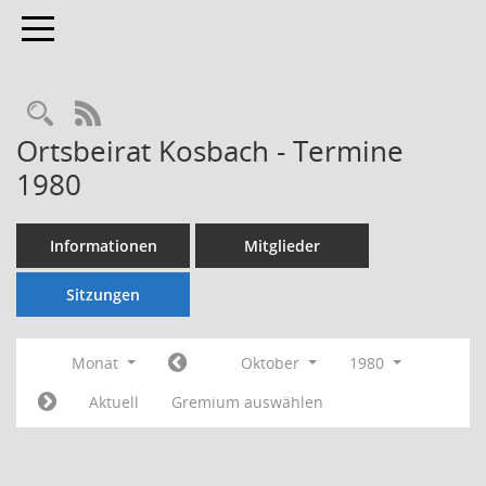
Toggle navigation
Rechercheauswahl
RSS-Feed
Ortsbeirat Kosbach - Termine
1980
Informationen
Mitglieder
Sitzungen
Monat
Oktober
1980
Aktuell
Gremium auswählen