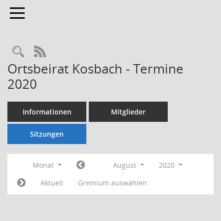
Toggle navigation
Rechercheauswahl
RSS-Feed
Ortsbeirat Kosbach - Termine
2020
Informationen
Mitglieder
Sitzungen
Monat
August
2020
Aktuell
Gremium auswählen