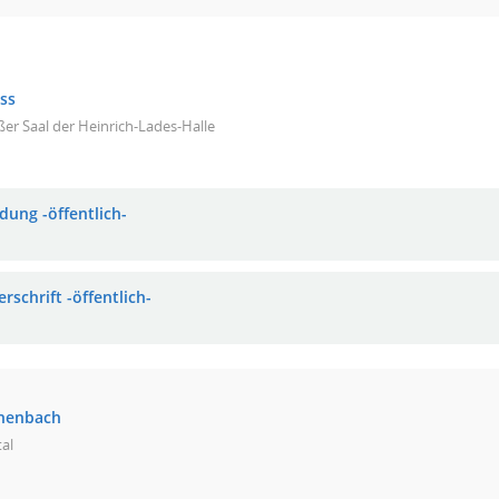
ss
er Saal der Heinrich-Lades-Halle
dung -öffentlich-
rschrift -öffentlich-
chenbach
tal