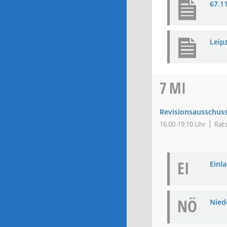
67.1
Leip
7
MI
Revisionsausschus
16:00-19:10 Uhr
Rats
EI
Einla
NÖ
Niede