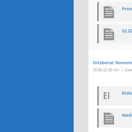
Prot
52.2
Ortsbeirat Tennenl
20:00-22:45 Uhr
Gas
EI
Einla
Nied