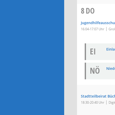
8
DO
Jugendhilfeausschu
16:04-17:07 Uhr
Groß
EI
Einla
NÖ
Niede
Stadtteilbeirat Bü
18:30-20:40 Uhr
Digi