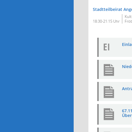
Stadtteilbeirat Ang
Kul
18:30-21:15 Uhr
Fröb
EI
Einla
Nied
Antr
67.1
Über