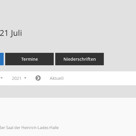
1 Juli
Termine
Niederschriften
2021
Aktuell
er Saal der Heinrich-Lades-Halle