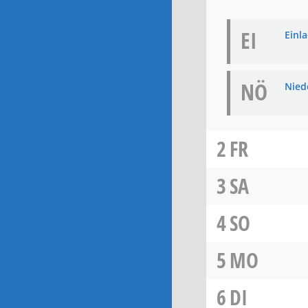
EI
Einla
NÖ
Niede
2
FR
3
SA
4
SO
5
MO
6
DI