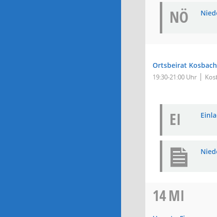
NÖ
Niede
Ortsbeirat Kosbach
19:30-21:00 Uhr
Kosb
EI
Einla
Nied
14
MI