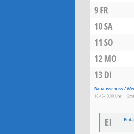
9
FR
10
SA
11
SO
12
MO
13
DI
Bauausschuss / We
16:45-19:00 Uhr
Groß
EI
Einla