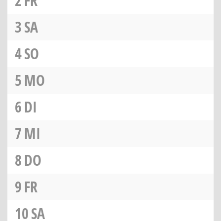
2
FR
3
SA
4
SO
5
MO
6
DI
7
MI
8
DO
9
FR
10
SA