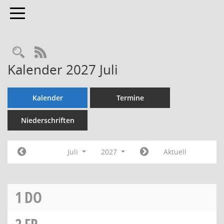
Toggle navigation
Rechercheauswahl
RSS-Feed
Kalender 2027 Juli
Kalender
Termine
Niederschriften
Juli
2027
Aktuell
1
DO