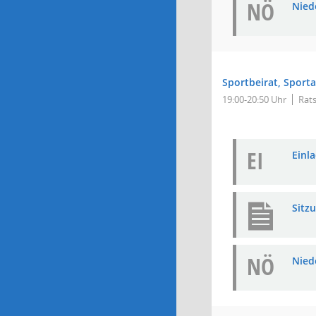
NÖ
Niede
Sportbeirat, Sport
19:00-20:50 Uhr
Rats
EI
Einla
Sitz
NÖ
Niede