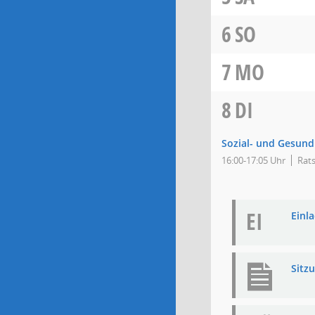
6
SO
7
MO
8
DI
Sozial- und Gesund
16:00-17:05 Uhr
Rats
EI
Einla
Sitz