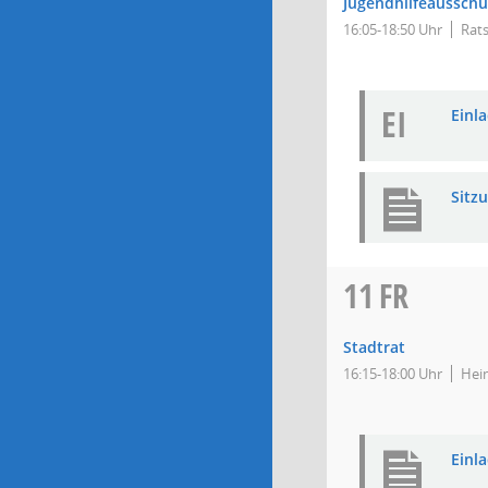
Jugendhilfeausschu
16:05-18:50 Uhr
Rats
EI
Einla
Sitz
11
FR
Stadtrat
16:15-18:00 Uhr
Hein
Einl