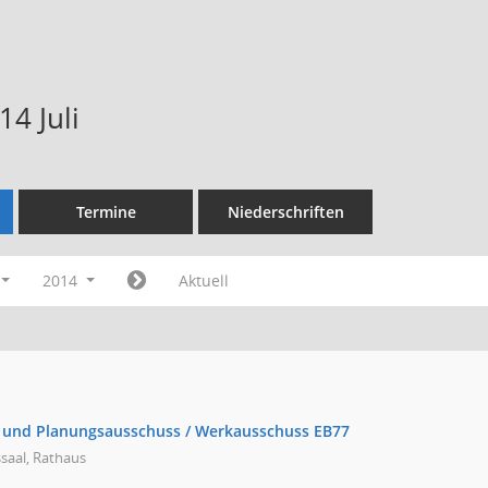
4 Juli
Termine
Niederschriften
2014
Aktuell
- und Planungsausschuss / Werkausschuss EB77
saal, Rathaus