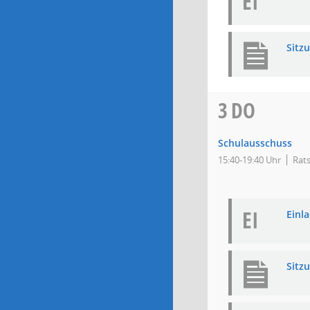
EI
Sitz
3
DO
Schulausschuss
15:40-19:40 Uhr
Rats
EI
Einla
Sitz