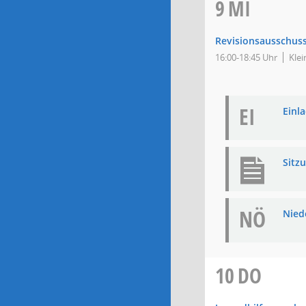
9
MI
Revisionsausschus
16:00-18:45 Uhr
Klei
EI
Einla
Sitz
NÖ
Niede
10
DO