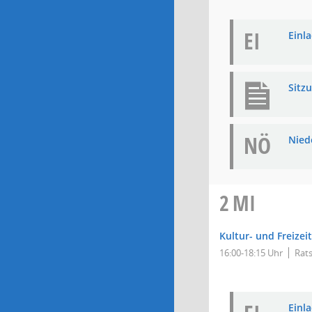
EI
Einla
Sitz
NÖ
Niede
2
MI
Kultur- und Freizei
16:00-18:15 Uhr
Rats
Einla