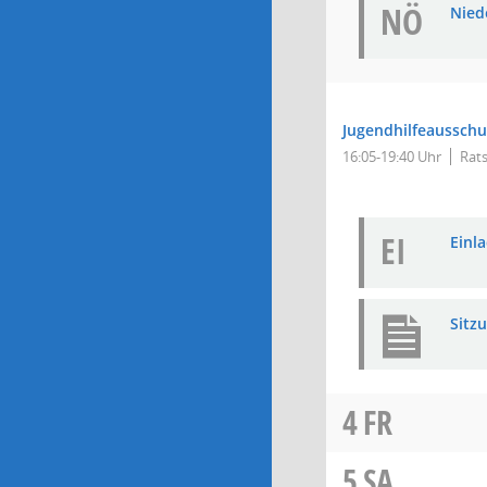
NÖ
Niede
Jugendhilfeausschu
16:05-19:40 Uhr
Rats
EI
Einla
Sitz
4
FR
5
SA