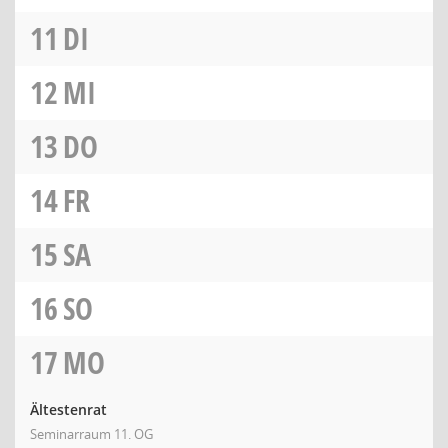
11
DI
12
MI
13
DO
14
FR
15
SA
16
SO
17
MO
Ältestenrat
Seminarraum 11. OG