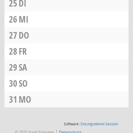
25
DI
26
MI
27
DO
28
FR
29
SA
30
SO
31
MO
(Wird in
Software:
Sitzungsdienst
Session
© 2025 Stadt Erlangen
Datenschutz