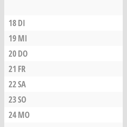
18
DI
19
MI
20
DO
21
FR
22
SA
23
SO
24
MO