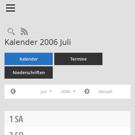
Toggle navigation
Rechercheauswahl
RSS-Feed
Kalender 2006 Juli
Kalender
Termine
Niederschriften
Juli
2006
Aktuell
1
SA