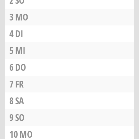
2
SO
3
MO
4
DI
5
MI
6
DO
7
FR
8
SA
9
SO
10
MO