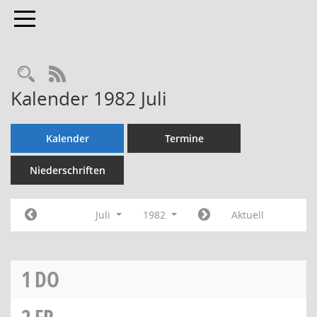
Toggle navigation
Rechercheauswahl
RSS-Feed
Kalender 1982 Juli
Kalender
Termine
Niederschriften
Juli
1982
Aktuell
1
DO