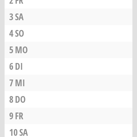
2
FR
3
SA
4
SO
5
MO
6
DI
7
MI
8
DO
9
FR
10
SA