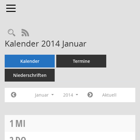
Toggle navigation
Rechercheauswahl
RSS-Feed
Kalender 2014 Januar
Kalender
Termine
Niederschriften
Januar
2014
Aktuell
1
MI