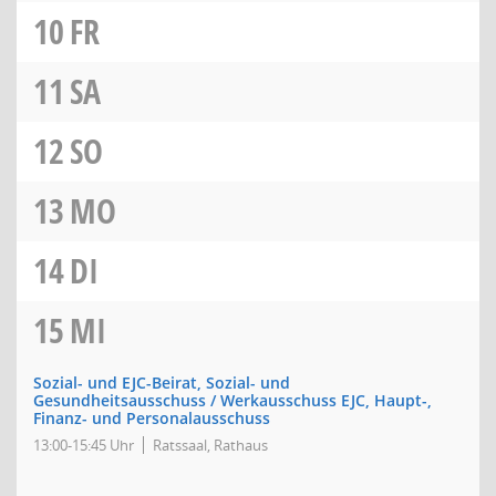
10
FR
11
SA
12
SO
13
MO
14
DI
15
MI
Sozial- und EJC-Beirat, Sozial- und
Gesundheitsausschuss / Werkausschuss EJC, Haupt-,
Finanz- und Personalausschuss
13:00-15:45 Uhr
Ratssaal, Rathaus