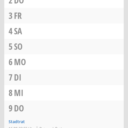
2
DO
3
FR
4
SA
5
SO
6
MO
7
DI
8
MI
9
DO
Stadtrat