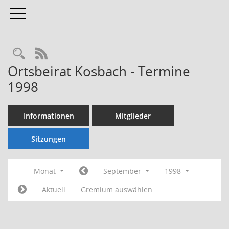
Toggle navigation
Rechercheauswahl
RSS-Feed
Ortsbeirat Kosbach - Termine
1998
Informationen
Mitglieder
Sitzungen
Monat
September
1998
Aktuell
Gremium auswählen