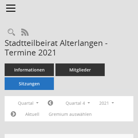
Toggle navigation
Rechercheauswahl
RSS-Feed
Stadtteilbeirat Alterlangen -
Termine 2021
Informationen
Mitglieder
Sitzungen
Quartal
Quartal 4
2021
Aktuell
Gremium auswählen