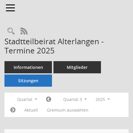
Toggle navigation
Rechercheauswahl
RSS-Feed
Stadtteilbeirat Alterlangen -
Termine 2025
Informationen
Mitglieder
Sitzungen
Quartal
Quartal 3
2025
Aktuell
Gremium auswählen