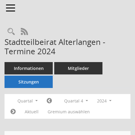
Toggle navigation
Rechercheauswahl
RSS-Feed
Stadtteilbeirat Alterlangen -
Termine 2024
Informationen
Mitglieder
Sitzungen
Quartal
Quartal 4
2024
Aktuell
Gremium auswählen