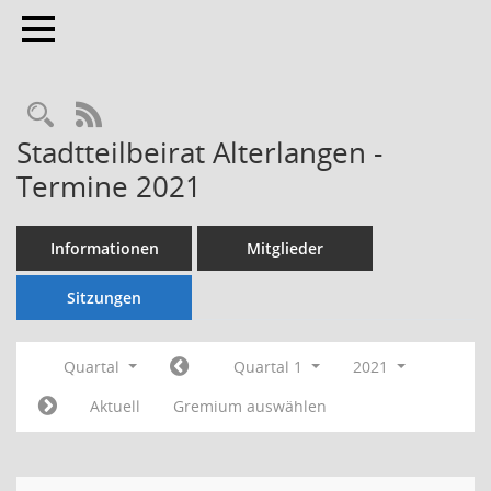
Toggle navigation
Rechercheauswahl
RSS-Feed
Stadtteilbeirat Alterlangen -
Termine 2021
Informationen
Mitglieder
Sitzungen
Quartal
Quartal 1
2021
Aktuell
Gremium auswählen