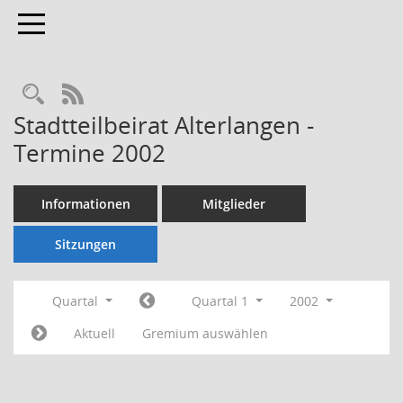
Toggle navigation
Rechercheauswahl
RSS-Feed
Stadtteilbeirat Alterlangen -
Termine 2002
Informationen
Mitglieder
Sitzungen
Quartal
Quartal 1
2002
Aktuell
Gremium auswählen