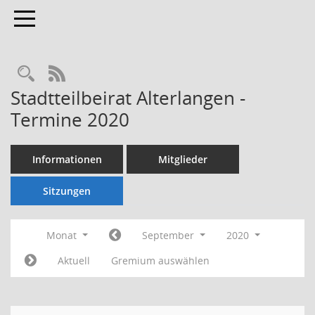
Toggle navigation
Rechercheauswahl
RSS-Feed
Stadtteilbeirat Alterlangen -
Termine 2020
Informationen
Mitglieder
Sitzungen
Monat
September
2020
Aktuell
Gremium auswählen