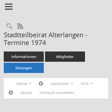
Toggle navigation
Rechercheauswahl
RSS-Feed
Stadtteilbeirat Alterlangen -
Termine 1974
Informationen
Mitglieder
Sitzungen
Monat
September
1974
Aktuell
Gremium auswählen