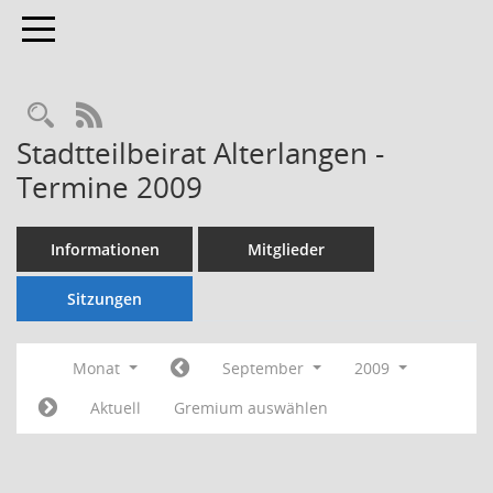
Toggle navigation
Rechercheauswahl
RSS-Feed
Stadtteilbeirat Alterlangen -
Termine 2009
Informationen
Mitglieder
Sitzungen
Monat
September
2009
Aktuell
Gremium auswählen