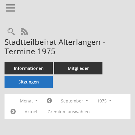
Toggle navigation
Rechercheauswahl
RSS-Feed
Stadtteilbeirat Alterlangen -
Termine 1975
Informationen
Mitglieder
Sitzungen
Monat
September
1975
Aktuell
Gremium auswählen