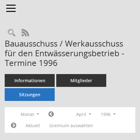
Toggle navigation
Rechercheauswahl
RSS-Feed
Bauausschuss / Werkausschuss
für den Entwässerungsbetrieb -
Termine 1996
Informationen
Mitglieder
Sitzungen
Monat
April
1996
Aktuell
Gremium auswählen