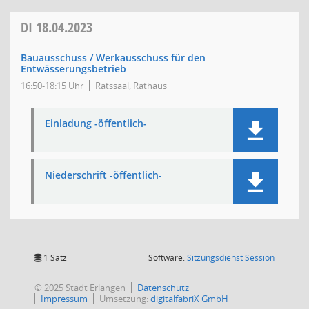
DI
18.04.2023
Bauausschuss / Werkausschuss für den
Entwässerungsbetrieb
16:50-18:15 Uhr
Ratssaal, Rathaus
Einladung -öffentlich-
Niederschrift -öffentlich-
(Wird in
1 Satz
Software:
Sitzungsdienst
Session
© 2025 Stadt Erlangen
Datenschutz
Impressum
Umsetzung:
digitalfabriX GmbH