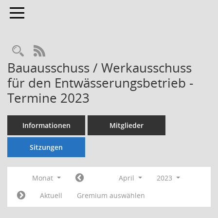
Toggle navigation
Rechercheauswahl
RSS-Feed
Bauausschuss / Werkausschuss
für den Entwässerungsbetrieb -
Termine 2023
Informationen
Mitglieder
Sitzungen
Monat
April
2023
Aktuell
Gremium auswählen