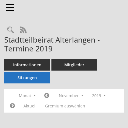
Toggle navigation
Rechercheauswahl
RSS-Feed
Stadtteilbeirat Alterlangen -
Termine 2019
Informationen
Mitglieder
Sitzungen
Monat
November
2019
Aktuell
Gremium auswählen