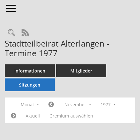
Toggle navigation
Rechercheauswahl
RSS-Feed
Stadtteilbeirat Alterlangen -
Termine 1977
Informationen
Mitglieder
Sitzungen
Monat
November
1977
Aktuell
Gremium auswählen