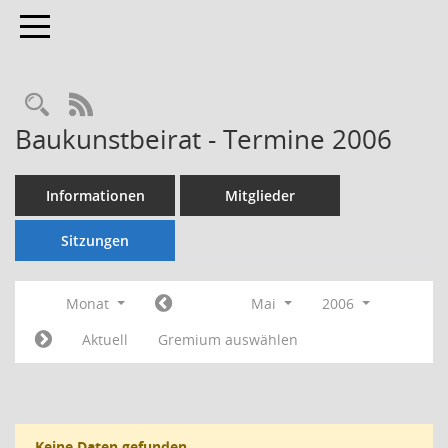
Toggle navigation
Rechercheauswahl
RSS-Feed
Baukunstbeirat - Termine 2006
Informationen
Mitglieder
Sitzungen
Monat
Mai
2006
Aktuell
Gremium auswählen
Keine Daten gefunden.