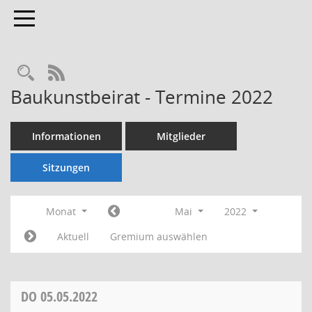
Toggle navigation
Rechercheauswahl
RSS-Feed
Baukunstbeirat - Termine 2022
Informationen
Mitglieder
Sitzungen
Monat
Mai
2022
Aktuell
Gremium auswählen
DO
05.05.2022