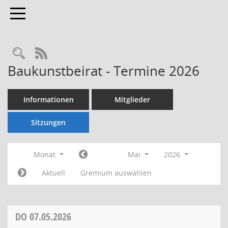
Toggle navigation
Rechercheauswahl
RSS-Feed
Baukunstbeirat - Termine 2026
Informationen
Mitglieder
Sitzungen
Monat
Mai
2026
Aktuell
Gremium auswählen
DO
07.05.2026