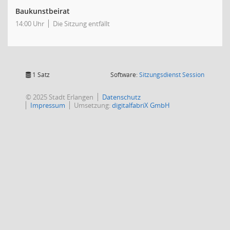
Baukunstbeirat
14:00 Uhr
Die Sitzung entfällt
(Wird in
1 Satz
Software:
Sitzungsdienst
Session
© 2025 Stadt Erlangen
Datenschutz
Impressum
Umsetzung:
digitalfabriX GmbH