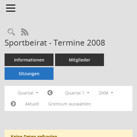
Toggle navigation
Rechercheauswahl
RSS-Feed
Sportbeirat - Termine 2008
Informationen
Mitglieder
Sitzungen
Quartal
Quartal 1
2008
Aktuell
Gremium auswählen
Keine Daten gefunden.