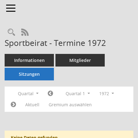
Toggle navigation
Rechercheauswahl
RSS-Feed
Sportbeirat - Termine 1972
Informationen
Mitglieder
Sitzungen
Quartal
Quartal 1
1972
Aktuell
Gremium auswählen
Keine Daten gefunden.