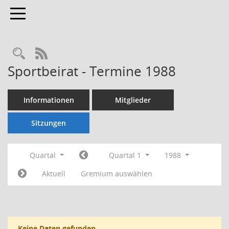
Toggle navigation
Rechercheauswahl
RSS-Feed
Sportbeirat - Termine 1988
Informationen
Mitglieder
Sitzungen
Quartal
Quartal 1
1988
Aktuell
Gremium auswählen
Keine Daten gefunden.