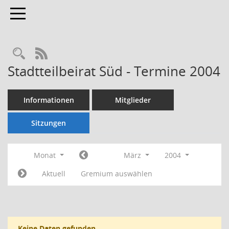
Toggle navigation
Rechercheauswahl
RSS-Feed
Stadtteilbeirat Süd - Termine 2004
Informationen
Mitglieder
Sitzungen
Monat
März
2004
Aktuell
Gremium auswählen
Keine Daten gefunden.