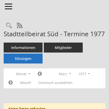
Toggle navigation
Rechercheauswahl
RSS-Feed
Stadtteilbeirat Süd - Termine 1977
Informationen
Mitglieder
Sitzungen
Monat
März
1977
Aktuell
Gremium auswählen
Keine Daten gefunden.