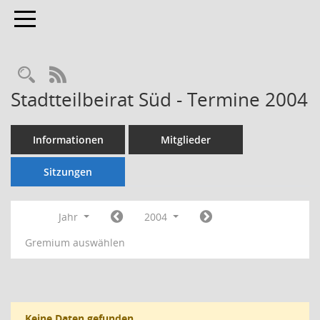
Toggle navigation
Rechercheauswahl
RSS-Feed
Stadtteilbeirat Süd - Termine 2004
Informationen
Mitglieder
Sitzungen
Jahr
2004
Gremium auswählen
Keine Daten gefunden.